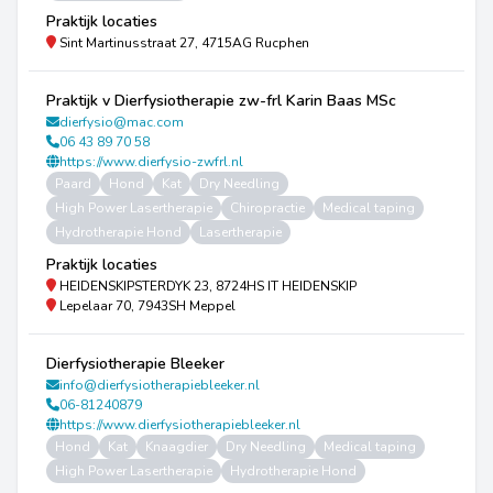
Praktijk locaties
Sint Martinusstraat 27, 4715AG Rucphen
Praktijk v Dierfysiotherapie zw-frl Karin Baas MSc
dierfysio@mac.com
06 43 89 70 58
https://www.dierfysio-zwfrl.nl
Paard
Hond
Kat
Dry Needling
High Power Lasertherapie
Chiropractie
Medical taping
Hydrotherapie Hond
Lasertherapie
Praktijk locaties
HEIDENSKIPSTERDYK 23, 8724HS IT HEIDENSKIP
Lepelaar 70, 7943SH Meppel
Dierfysiotherapie Bleeker
info@dierfysiotherapiebleeker.nl
06-81240879
https://www.dierfysiotherapiebleeker.nl
Hond
Kat
Knaagdier
Dry Needling
Medical taping
High Power Lasertherapie
Hydrotherapie Hond