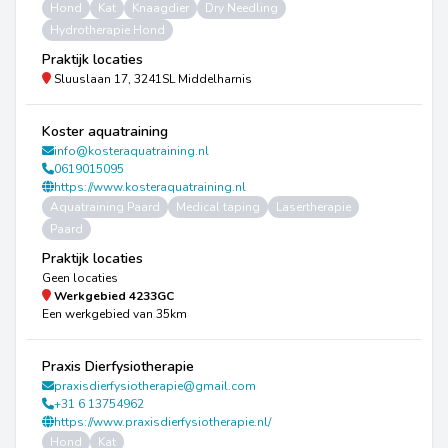
Hond
Kat
Knaagdier
Dry Needling
Hydrotherapie Hond
Praktijk locaties
Sluuslaan 17, 3241SL Middelharnis
Koster aquatraining
info@kosteraquatraining.nl
0619015095
https://www.kosteraquatraining.nl
Aquatraining Paard
Medical taping
Lasertherapie
Paard
Praktijk locaties
Geen locaties
Werkgebied
4233GC
Een werkgebied van 35km
Praxis Dierfysiotherapie
praxisdierfysiotherapie@gmail.com
+31 6 13754962
https://www.praxisdierfysiotherapie.nl/
Hond
Kat