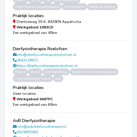
Paard
Hond
Kat
Dry Needling
High Power Lasertherapie
Chiropractie
Medical taping
Praktijk locaties
Drentseweg 39 A, 8426EN Appelscha
Werkgebied
1063CD
Een werkgebied van 40km
Dierfysiotherapie Roelofsen
info@dierfysiotherapieroelofsen.nl
0643139672
https://dierfysiotherapieroelofsen.nl
Paard
Hond
Dry Needling
High Power Lasertherapie
Hydrotherapie Hond
Kat
Praktijk locaties
Geen locaties
Werkgebied
9467PC
Een werkgebied van 60km
AvB Dierfysiotherapie
info@avbdierfysiotherapie.nl
0619055060