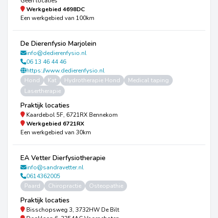
Geen locaties
Werkgebied
4698DC
Een werkgebied van 100km
De Dierenfysio Marjolein
info@dedierenfysio.nl
06 13 46 44 46
https://www.dedierenfysio.nl
Hond
Kat
Hydrotherapie Hond
Medical taping
Lasertherapie
Praktijk locaties
Kaardebol 5F, 6721RX Bennekom
Werkgebied
6721RX
Een werkgebied van 30km
EA Vetter Dierfysiotherapie
info@sandravetter.nl
0614362005
Paard
Chiropractie
Osteopathie
Praktijk locaties
Bisschopsweg 3, 3732HW De Bilt