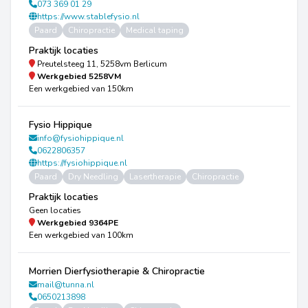
073 369 01 29
https://www.stablefysio.nl
Paard
Chiropractie
Medical taping
Praktijk locaties
Preutelsteeg 11, 5258vm Berlicum
Werkgebied
5258VM
Een werkgebied van 150km
Fysio Hippique
info@fysiohippique.nl
0622806357
https://fysiohippique.nl
Paard
Dry Needling
Lasertherapie
Chiropractie
Praktijk locaties
Geen locaties
Werkgebied
9364PE
Een werkgebied van 100km
Morrien Dierfysiotherapie & Chiropractie
mail@tunna.nl
0650213898