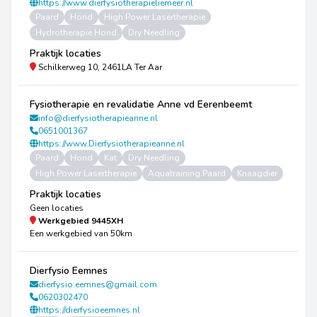
https://www.dierfysiotherapieliemeer.nl
Paard
Hond
High Power Lasertherapie
Hydrotherapie Hond
Dry Needling
Praktijk locaties
Schilkerweg 10, 2461LA Ter Aar
Fysiotherapie en revalidatie Anne vd Eerenbeemt
info@dierfysiotherapieanne.nl
0651001367
https://www.Dierfysiotherapieanne.nl
Paard
Hond
Kat
Dry Needling
High Power Lasertherapie
Aquatraining Paard
Knaagdier
Praktijk locaties
Geen locaties
Werkgebied
9445XH
Een werkgebied van 50km
Dierfysio Eemnes
dierfysio.eemnes@gmail.com
0620302470
https://dierfysioeemnes.nl