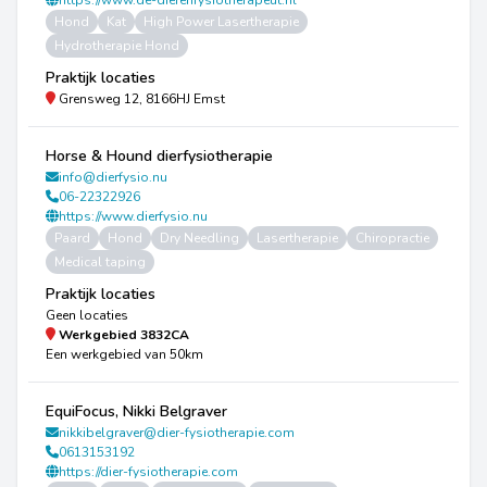
https://www.de-dierenfysiotherapeut.nl
Hond
Kat
High Power Lasertherapie
Hydrotherapie Hond
Praktijk locaties
Grensweg 12, 8166HJ Emst
Horse & Hound dierfysiotherapie
info@dierfysio.nu
06-22322926
https://www.dierfysio.nu
Paard
Hond
Dry Needling
Lasertherapie
Chiropractie
Medical taping
Praktijk locaties
Geen locaties
Werkgebied
3832CA
Een werkgebied van 50km
EquiFocus, Nikki Belgraver
nikkibelgraver@dier-fysiotherapie.com
0613153192
https://dier-fysiotherapie.com