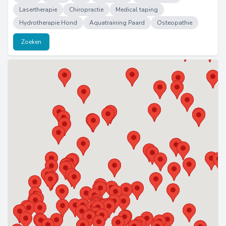
Lasertherapie
Chiropractie
Medical taping
Hydrotherapie Hond
Aquatraining Paard
Osteopathie
Zoeken