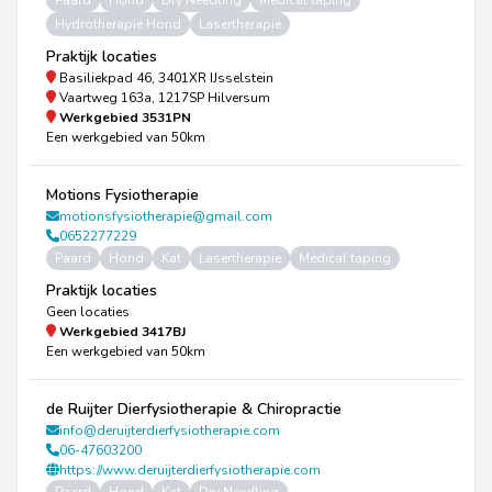
Paard
Hond
Dry Needling
Medical taping
Hydrotherapie Hond
Lasertherapie
Praktijk locaties
Basiliekpad 46, 3401XR IJsselstein
Vaartweg 163a, 1217SP Hilversum
Werkgebied
3531PN
Een werkgebied van 50km
Motions Fysiotherapie
motionsfysiotherapie@gmail.com
0652277229
Paard
Hond
Kat
Lasertherapie
Medical taping
Praktijk locaties
Geen locaties
Werkgebied
3417BJ
Een werkgebied van 50km
de Ruijter Dierfysiotherapie & Chiropractie
info@deruijterdierfysiotherapie.com
06-47603200
https://www.deruijterdierfysiotherapie.com