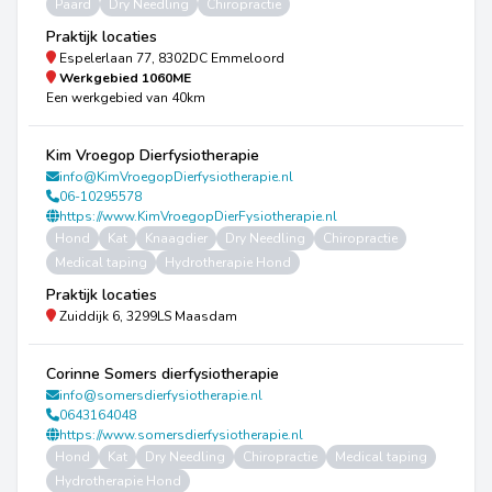
Paard
Dry Needling
Chiropractie
Praktijk locaties
Espelerlaan 77, 8302DC Emmeloord
Werkgebied
1060ME
Een werkgebied van 40km
Kim Vroegop Dierfysiotherapie
info@KimVroegopDierfysiotherapie.nl
06-10295578
https://www.KimVroegopDierFysiotherapie.nl
Hond
Kat
Knaagdier
Dry Needling
Chiropractie
Medical taping
Hydrotherapie Hond
Praktijk locaties
Zuiddijk 6, 3299LS Maasdam
Corinne Somers dierfysiotherapie
info@somersdierfysiotherapie.nl
0643164048
https://www.somersdierfysiotherapie.nl
Hond
Kat
Dry Needling
Chiropractie
Medical taping
Hydrotherapie Hond