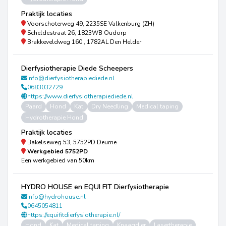
Praktijk locaties
Voorschoterweg 49, 2235SE Valkenburg (ZH)
Scheldestraat 26, 1823WB Oudorp
Brakkeveldweg 160 , 1782AL Den Helder
Dierfysiotherapie Diede Scheepers
info@dierfysiotherapiediede.nl
0683032729
https://www.dierfysiotherapiediede.nl
Paard
Hond
Kat
Dry Needling
Medical taping
Hydrotherapie Hond
Praktijk locaties
Bakelseweg 53, 5752PD Deurne
Werkgebied
5752PD
Een werkgebied van 50km
HYDRO HOUSE en EQUI FIT Dierfysiotherapie
info@hydrohouse.nl
0645054811
https://equifitdierfysiotherapie.nl/
Hond
Kat
Medical taping
Knaagdier
Lasertherapie