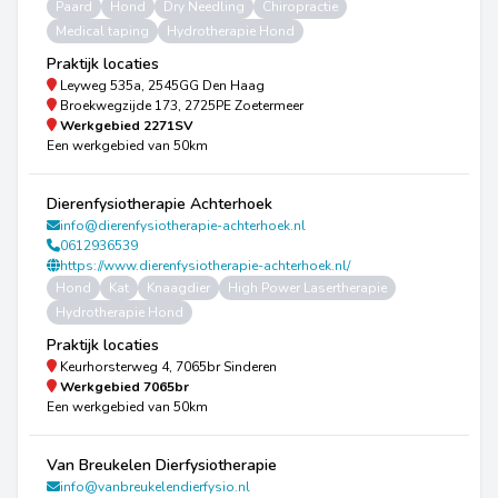
Paard
Hond
Dry Needling
Chiropractie
Medical taping
Hydrotherapie Hond
Praktijk locaties
Leyweg 535a, 2545GG Den Haag
Broekwegzijde 173, 2725PE Zoetermeer
Werkgebied
2271SV
Een werkgebied van 50km
Dierenfysiotherapie Achterhoek
info@dierenfysiotherapie-achterhoek.nl
0612936539
https://www.dierenfysiotherapie-achterhoek.nl/
Hond
Kat
Knaagdier
High Power Lasertherapie
Hydrotherapie Hond
Praktijk locaties
Keurhorsterweg 4, 7065br Sinderen
Werkgebied
7065br
Een werkgebied van 50km
Van Breukelen Dierfysiotherapie
info@vanbreukelendierfysio.nl