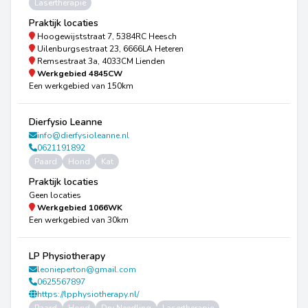
Lasertherapie
Praktijk locaties
Hoogewijststraat 7, 5384RC Heesch
Uilenburgsestraat 23, 6666LA Heteren
Remsestraat 3a, 4033CM Lienden
Werkgebied
4845CW
Een werkgebied van 150km
Dierfysio Leanne
info@dierfysioleanne.nl
0621191892
Paard
Hond
Kat
Praktijk locaties
Geen locaties
Werkgebied
1066WK
Een werkgebied van 30km
LP Physiotherapy
leonieperton@gmail.com
0625567897
https://lpphysiotherapy.nl/