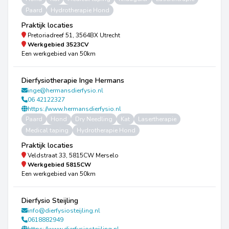
Paard
Hydrotherapie Hond
Praktijk locaties
Pretoriadreef 51, 3564BX Utrecht
Werkgebied
3523CV
Een werkgebied van 50km
Dierfysiotherapie Inge Hermans
inge@hermansdierfysio.nl
06 42122327
https://www.hermansdierfysio.nl
Paard
Hond
Dry Needling
Kat
Lasertherapie
Medical taping
Hydrotherapie Hond
Praktijk locaties
Veldstraat 33, 5815CW Merselo
Werkgebied
5815CW
Een werkgebied van 50km
Dierfysio Steijling
info@dierfysiosteijling.nl
0618882949