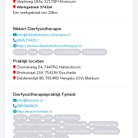
Vaartweg 163a, 1217SP Hilversum
Werkgebied
3743JA
Een werkgebied van 20km
Rikkert Dierfysiotherapie
info@rikkertdierfysiotherapie.nl
0645704253
https://www.rikkertdierfysiotherapie.nl
Hond
Kat
Paard
Lasertherapie
Chiropractie
Praktijk locaties
Ommerweg 54, 7447RG Hellendoorn
Brinkstraat 234, 7541AV Enschede
Deldenerdijk 80, 7554RD Hengelo (OV) /Beckum
Dierfysiotherapiepraktijk Fymedi
info@fymedi.nl
0850608625
http://www.fymedi.nl
Paard
Hond
Kat
Dry Needling
High Power Lasertherapie
Chiropractie
Medical taping
Hydrotherapie Hond
Aquatraining Paard
Lasertherapie