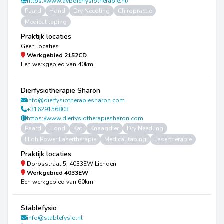
https://www.avbdierfysiotherapie.nl/
Paard
Hond
Dry Needling
Chiropractie
Medical taping
Praktijk locaties
Geen locaties
Werkgebied
2152CD
Een werkgebied van 40km
Dierfysiotherapie Sharon
info@dierfysiotherapiesharon.com
+31629156803
https://www.dierfysiotherapiesharon.com
Paard
Hond
Kat
Knaagdier
Dry Needling
High Power Lasertherapie
Medical taping
Lasertherapie
Praktijk locaties
Dorpsstraat 5, 4033EW Lienden
Werkgebied
4033EW
Een werkgebied van 60km
Stablefysio
info@stablefysio.nl