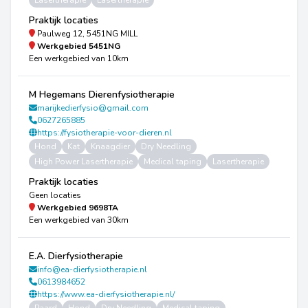
Lasertherapie
Lasertherapie
Praktijk locaties
Paulweg 12, 5451NG MILL
Werkgebied
5451NG
Een werkgebied van 10km
M Hegemans Dierenfysiotherapie
marijkedierfysio@gmail.com
0627265885
https://fysiotherapie-voor-dieren.nl
Hond
Kat
Knaagdier
Dry Needling
High Power Lasertherapie
Medical taping
Lasertherapie
Praktijk locaties
Geen locaties
Werkgebied
9698TA
Een werkgebied van 30km
E.A. Dierfysiotherapie
info@ea-dierfysiotherapie.nl
0613984652
https://www.ea-dierfysiotherapie.nl/