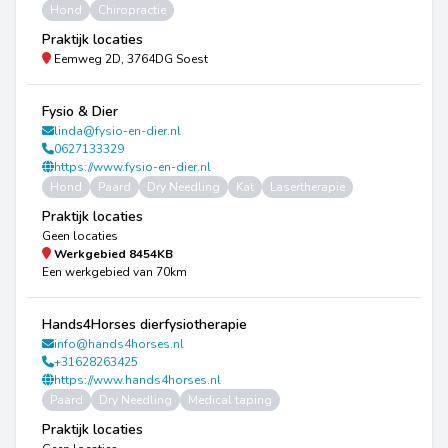
Hond
Chiropractie
Praktijk locaties
Eemweg 2D, 3764DG Soest
Fysio & Dier
linda@fysio-en-dier.nl
0627133329
https://www.fysio-en-dier.nl
Hond
Paard
Dry Needling
Kat
Lasertherapie
Praktijk locaties
Geen locaties
Werkgebied
8454KB
Een werkgebied van 70km
Hands4Horses dierfysiotherapie
info@hands4horses.nl
+31628263425
https://www.hands4horses.nl
Paard
Dry Needling
Medical taping
Praktijk locaties