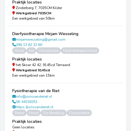
Praktijk locaties
Zinderberg 7, 7035CM Kilder
Werkgebied
7035CM
Een werkgebied van 50km
Dierfysiotherapie Mirjam Wesseling
mirjamwesseling@gmail.com
(06) 13 62 32 60
Hond
Kat
Chiropractie
Hydrotherapie Hond
Praktijk locaties
het Skoar 42 42, 9145cd Ternaard
Werkgebied
9145cd
Een werkgebied van 15km
Fysiotherapie van de Riet
info@jorisvanderiet.nl
06-44336351
https://jorisvanderiet.nl
Paard
Hond
Dry Needling
Osteopathie
Praktijk locaties
Geen locaties