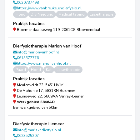
0630737498
https://www.vanbreukelendierfysio.nl
Hond
Dry Needling
Medical taping
Lasertherapie
Praktijk locaties
Bloemendaalseweg 119, 2061CG Bloemendaal
Dierfysiotherapie Marion van Hoof
info@marionvanhoof.nl
0615577776
https://www.marionvanhoof.nl
Paard
Hond
Kat
Lasertherapie
Praktijk locaties
Meulenveldt 23, 5451HV Mill
De Mahonie 17, 5831RN Boxmeer
Leunseweg 22, 5809AA Venray-Leunen
Werkgebied
5846AD
Een werkgebied van 50km
Dierfysiotherapie Liemeer
info@mariskadierfysio.nl
0623525207