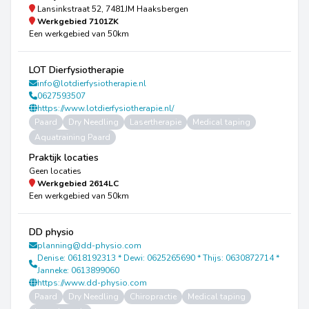
Lansinkstraat 52, 7481JM Haaksbergen
Werkgebied
7101ZK
Een werkgebied van 50km
LOT Dierfysiotherapie
info@lotdierfysiotherapie.nl
0627593507
https://www.lotdierfysiotherapie.nl/
Paard
Dry Needling
Lasertherapie
Medical taping
Aquatraining Paard
Praktijk locaties
Geen locaties
Werkgebied
2614LC
Een werkgebied van 50km
DD physio
planning@dd-physio.com
Denise: 0618192313 * Dewi: 0625265690 * Thijs: 0630872714 *
Janneke: 0613899060
https://www.dd-physio.com
Paard
Dry Needling
Chiropractie
Medical taping