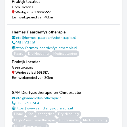
Praktijk locaties
Geen locaties
Werkgebied
6002WV
Een werkgebied van 40km
Hermes Paardenfysiotherapie
info@hermes-paardenfysiotherapie.nl
0651493446
https://hermes-paardenfysiotherapie.nl
Paard
Dry Needling
Medical taping
Praktijk locaties
Geen locaties
Werkgebied
9616TA
Een werkgebied van 80km
SAM Dierfysiotherapie en Chiropractie
info@samdierfysiotherapie.nl
(06) 39 53 24 41
https://www.samdierfysiotherapie.nl
Hond
Kat
Knaagdier
Dry Needling
High Power Lasertherapie
Chiropractie
Medical taping
Hydrotherapie Hond