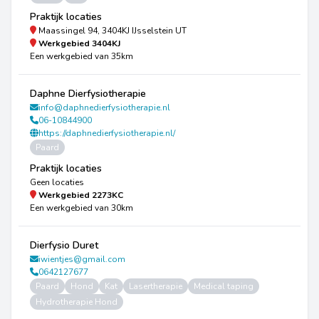
Praktijk locaties
Maassingel 94, 3404KJ IJsselstein UT
Werkgebied
3404KJ
Een werkgebied van 35km
Daphne Dierfysiotherapie
info@daphnedierfysiotherapie.nl
06-10844900
https://daphnedierfysiotherapie.nl/
Paard
Praktijk locaties
Geen locaties
Werkgebied
2273KC
Een werkgebied van 30km
Dierfysio Duret
iwientjes@gmail.com
0642127677
Paard
Hond
Kat
Lasertherapie
Medical taping
Hydrotherapie Hond