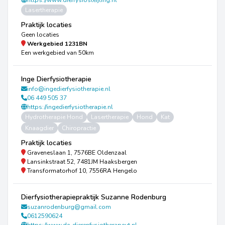
https://www.dierfysiosteijling.nl
Lasertherapie
Praktijk locaties
Geen locaties
Werkgebied
1231BN
Een werkgebied van 50km
Inge Dierfysiotherapie
info@ingedierfysiotherapie.nl
06 449 505 37
https://ingedierfysiotherapie.nl
Hydrotherapie Hond
Lasertherapie
Hond
Kat
Knaagdier
Chiropractie
Praktijk locaties
Graveneslaan 1, 7576BE Oldenzaal
Lansinkstraat 52, 7481JM Haaksbergen
Transformatorhof 10, 7556RA Hengelo
Dierfysiotherapiepraktijk Suzanne Rodenburg
suzanrodenburg@gmail.com
0612590624