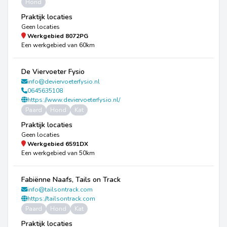
Hond
Praktijk locaties
Geen locaties
Werkgebied
8072PG
Een werkgebied van 60km
De Viervoeter Fysio
info@deviervoeterfysio.nl
0645635108
https://www.deviervoeterfysio.nl/
Paard
Hond
Kat
Praktijk locaties
Geen locaties
Werkgebied
6591DX
Een werkgebied van 50km
Fabiënne Naafs, Tails on Track
info@tailsontrack.com
https://tailsontrack.com
Paard
Hond
Kat
Praktijk locaties