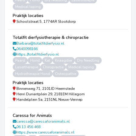
Paard
Hond
Dry Needling
Lasertherapie
Medical taping
Praktijk locaties
Schoolstraat 5, 1774AR Slootdorp
Totalfit dierfysiotherapie & chiropractie
Barbara@totalfitdierfysio.nl
0640098166
https://totalfitdierfysio.nl
Paard
Hond
Kat
Knaagdier
Dry Needling
Lasertherapie
Chiropractie
Medical taping
Hydrotherapie Hond
Osteopathie
Praktijk locaties
Binnenweg 71, 2101JD Heemstede
Henri Dunantplein 29, 2181EM Hillegom
Handelplein 5a, 2151NL Nieuw-Vennep
Caressa for Animals
caressa@caressaforanimals.nl
06 13 456 468
https://www.caressaforanimals.nl