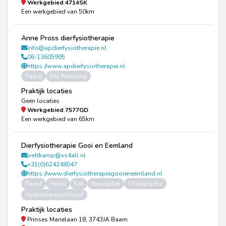
Werkgebied
4714SK
Een werkgebied van 50km
Anne Pross dierfysiotherapie
info@apdierfysiotherapie.nl
06-13605995
https://www.apdierfysiotherapie.nl
Paard
Dry Needling
Praktijk locaties
Geen locaties
Werkgebied
7577GD
Een werkgebied van 65km
Dierfysiotherapie Gooi en Eemland
jveltkamp@xs4all.nl
+31(0)624248047
https://www.dierfysiotherapiegooieneemland.nl
Paard
Hond
Kat
Knaagdier
Chiropractie
Hydrotherapie Hond
Praktijk locaties
Prinses Marielaan 18, 3743JA Baarn