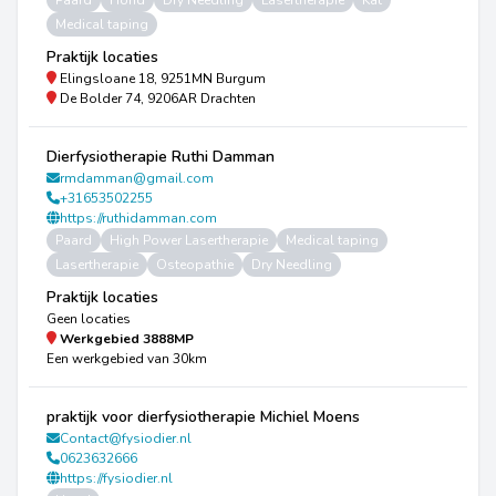
Paard
Hond
Dry Needling
Lasertherapie
Kat
Medical taping
Praktijk locaties
Elingsloane 18, 9251MN Burgum
De Bolder 74, 9206AR Drachten
Dierfysiotherapie Ruthi Damman
rmdamman@gmail.com
+31653502255
https://ruthidamman.com
Paard
High Power Lasertherapie
Medical taping
Lasertherapie
Osteopathie
Dry Needling
Praktijk locaties
Geen locaties
Werkgebied
3888MP
Een werkgebied van 30km
praktijk voor dierfysiotherapie Michiel Moens
Contact@fysiodier.nl
0623632666
https://fysiodier.nl