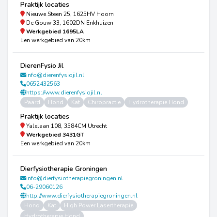
Praktijk locaties
Nieuwe Steen 25, 1625HV Hoorn
De Gouw 33, 1602DN Enkhuizen
Werkgebied
1695LA
Een werkgebied van 20km
DierenFysio Jil
info@dierenfysiojil.nl
0652432563
https://www.dierenfysiojil.nl
Paard
Hond
Kat
Chiropractie
Hydrotherapie Hond
Praktijk locaties
Yalelaan 108, 3584CM Utrecht
Werkgebied
3431GT
Een werkgebied van 20km
Dierfysiotherapie Groningen
info@dierfysiotherapiegroningen.nl
06-29060126
http://www.dierfysiotherapiegroningen.nl
Hond
Kat
High Power Lasertherapie
Hydrotherapie Hond