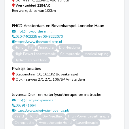
Donklaan 6, 2254AC Voorschoten
Werkgebied
2254AC
Een werkgebied van 100km
FHCD Amsterdam en Bovenkarspel Lonneke Haan
info@fhcvoordieren.nl
020-7402225 en 0643222070
https://www.fhcvoordieren.nl
Hond
Kat
Knaagdier
Dry Needling
High Power Lasertherapie
Chiropractie
Medical taping
Hydrotherapie Hond
Praktijk locaties
Stationslaan 10, 1611KZ Bovenkarspel
Ookmeerweg 271 271, 1067SP Amsterdam
Jovanca Dier- en ruiterfysiotherapie en instructie
info@dierfysio-jovanca.nl
0639141664
https://www.dierfysio-jovanca.nl/
Paard
Hond
Dry Needling
High Power Lasertherapie
Chiropractie
Hydrotherapie Hond
Lasertherapie